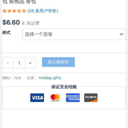
包 装饰品 香包
(
26
条用户评价)
评级
25
5.00
$
6.60
/ 5，已有
＆ 免运费
位客户进
行了评价
样式
【现
加入购物车
-
+
货
速
发】
SKU：
N/A
分类：
Holiday gifts
新
保证安全结账
款
益
启
童
乐
端
午