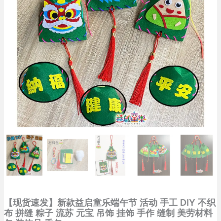
【现货速发】新款益启童乐端午节 活动 手工 DIY 不织
布 拼缝 粽子 流苏 元宝 吊饰 挂饰 手作 缝制 美劳材料