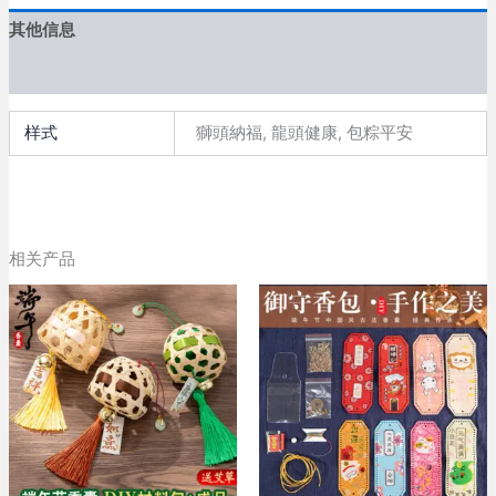
节
活
其他信息
动
手
用户评价 (26)
工
DIY
样式
獅頭納福, 龍頭健康, 包粽平安
不
织
布
拼
缝
粽
相关产品
子
流
苏
元
宝
吊
饰
挂
饰
手
作