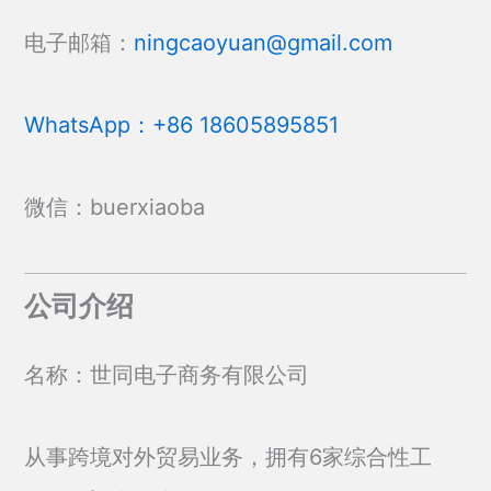
品
品
页
页
电子邮箱：
ningcaoyuan@gmail.com
面
面
上
上
选
选
WhatsApp：+86 18605895851
择
择
这
这
些
些
微信：buerxiaoba
选
选
项
项
公司介绍
名称：世同电子商务有限公司
从事跨境对外贸易业务，拥有6家综合性工