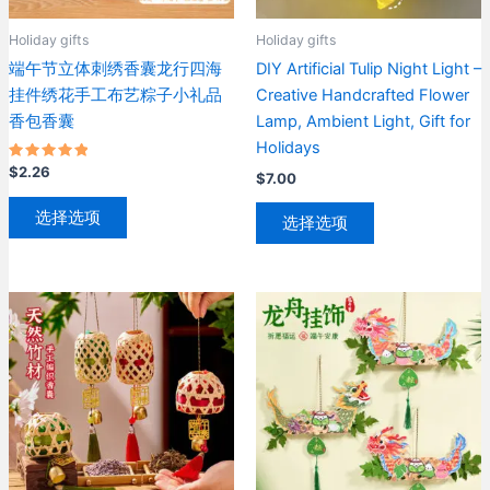
页
页
Holiday gifts
Holiday gifts
面
面
端午节立体刺绣香囊龙行四海
DIY Artificial Tulip Night Light –
上
上
挂件绣花手工布艺粽子小礼品
Creative Handcrafted Flower
选
选
香包香囊
Lamp, Ambient Light, Gift for
择
择
Holidays
这
这
评分
$
2.26
$
7.00
些
些
5.00
&sol; 5
本
本
选
选
选择选项
选择选项
产
产
项
项
品
品
有
有
多
多
种
种
变
变
体。
体。
可
可
在
在
产
产
品