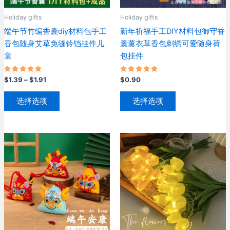
缝
制
Holiday gifts
Holiday gifts
美
端午节竹编香囊diy材料包手工
新年祈福手工DIY材料包御守香
劳
香包随身艾草免缝铃铛挂件儿
囊薰衣草香包刺绣可爱随身荷
材
童
包挂件
料
包
装
评分
价
评分
$
1.39
–
$
1.91
$
0.90
5.00
5.00
格
饰
&sol; 5
&sol; 5
本
本
范
品
选择选项
选择选项
产
产
围：
香
$1.39
品
品
包
至
数
有
有
$1.91
量
多
多
种
种
变
变
体。
体。
可
可
在
在
产
产
品
品