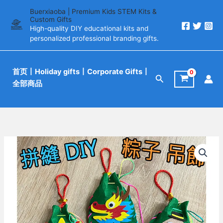
跳
Buerxiaoba | Premium Kids STEM Kits &
至
Custom Gifts
High-quality DIY educational kits and
内
personalized professional branding gifts.
容
首页
丨Holiday gifts丨Corporate Gifts丨
搜
全部商品
索