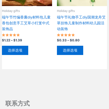
品
页
页
Holiday gifts
Holiday gifts
面
面
端午节竹编香囊diy材料包儿童
端午节礼物手工diy国潮龙舟艾
上
上
香包创意手工艾草小灯笼中式
草挂饰儿童制作材料幼儿园活
选
选
装饰品
动装饰
择
择
这
这
评分
价
评分
价
$
1.22
–
$
1.39
$
0.33
–
$
0.80
些
些
5.00
5.00
格
格
&sol; 5
&sol; 5
本
本
选
选
范
范
选择选项
选择选项
产
产
项
围：
围：
项
$1.22
$0.33
品
品
至
至
有
有
$1.39
$0.80
多
多
种
种
变
变
体。
体。
可
可
在
在
联系方式
产
产