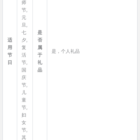
师
节,
元
旦,
七
是
适
夕,
否
用
复
属
是，个人礼品
节
活
于
日
节,
礼
国
品
庆
节,
儿
童
节,
妇
女
节,
其