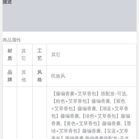
描述
香
包
其他信息
挂
件
用户评价 (36)
端
午
商品属性
节
团
材
其
工
其它
建
质
它
艺
暖
场
品
其
风
活
民族风
牌
他
格
动
礼
物
【藤编香囊+艾草香包】搭配发-可选,
数
【粉色+艾草香包】藤编香囊,【紫色
量
+艾草香包】藤编香囊,【湖蓝+艾草香
包】藤编香囊,【绿色+艾草香包】藤编
香囊,【黄色+艾草香包】藤编香囊,【墨
绿+艾草香包】藤编香囊,【宝蓝+艾草
香包】藤编香囊,藤编香囊搭配发-不含