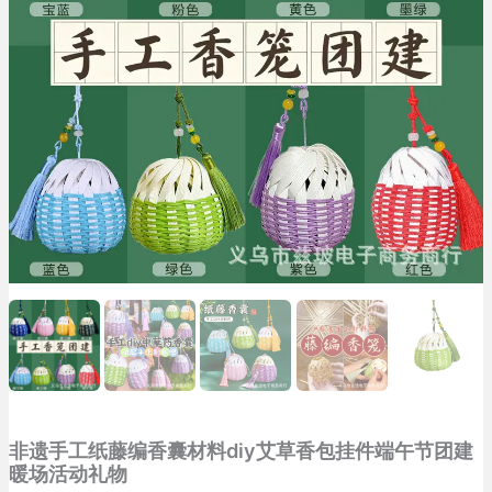
非遗手工纸藤编香囊材料diy艾草香包挂件端午节团建
暖场活动礼物