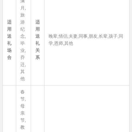
满
月,
旅
适
游
适
用
纪
用
送
念,
送
晚辈,情侣,夫妻,同事,朋友,长辈,孩子,同
礼
毕
礼
学,恩师,其他
场
业,
关
合
乔
系
迁,
其
他
春
节,
母
亲
节,
教