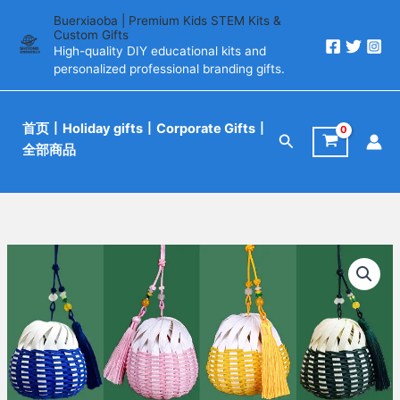
跳
Buerxiaoba | Premium Kids STEM Kits &
至
Custom Gifts
High-quality DIY educational kits and
内
personalized professional branding gifts.
容
首页
丨Holiday gifts丨Corporate Gifts丨
搜
全部商品
索