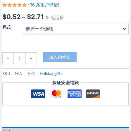
(
36
条用户评价)
评级
35
5.00
价
$
0.52
–
$
2.71
/ 5，已有
＆ 免运费
位客户进
行了评价
格
样式
范
围：
非
加入购物车
$0.52
-
+
遗
手
至
工
SKU：
N/A
分类：
Holiday gifts
纸
$2.71
保证安全结账
藤
编
香
囊
材
料
diy
艾
草