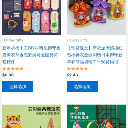
Holiday gifts
Holiday gifts
新年祈福手工DIY材料包御守香
【现货速发】新款湄洲妈祖红
囊薰衣草香包刺绣可爱随身荷
色小神衣金线刺绣日本御守新
包挂件
年春节福袋端午平安符妈祖
评分
评分
$
0.90
$
2.43
5.00
5.00
&sol; 5
&sol; 5
本
本
选择选项
选择选项
产
产
品
品
有
有
多
多
种
种
变
变