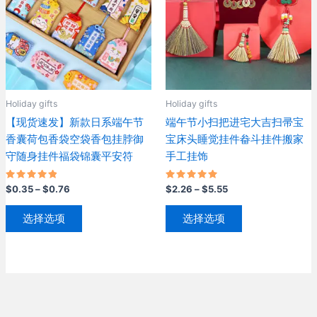
体。
体。
可
可
在
在
产
产
品
品
页
页
Holiday gifts
Holiday gifts
面
面
【现货速发】新款日系端午节
端午节小扫把进宅大吉扫帚宝
上
上
香囊荷包香袋空袋香包挂脖御
宝床头睡觉挂件畚斗挂件搬家
选
选
守随身挂件福袋锦囊平安符
手工挂饰
择
择
这
这
评分
价
评分
价
$
0.35
–
$
0.76
$
2.26
–
$
5.55
些
些
5.00
5.00
格
格
&sol; 5
&sol; 5
本
本
选
选
范
范
选择选项
选择选项
产
产
围：
围：
项
项
$0.35
$2.26
品
品
至
至
有
有
$0.76
$5.55
多
多
种
种
变
变