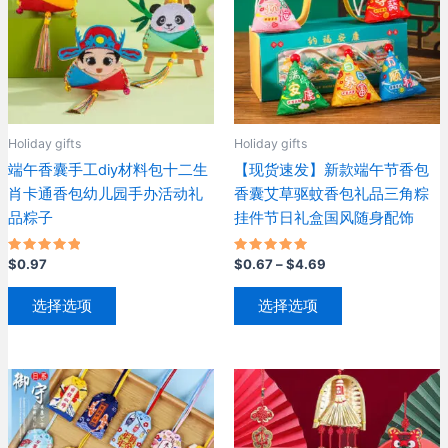
体。
体。
可
可
在
在
产
产
品
品
页
页
Holiday gifts
Holiday gifts
面
面
端午香囊手工diy材料包十二生
【现货速发】新款端午节香包
上
上
肖卡通香包幼儿园手办活动礼
香囊艾草驱蚊香包礼品三角粽
选
选
品粽子
挂件节日礼盒国风随身配饰
择
择
这
这
评分
评分
价
$
0.97
$
0.67
–
$
4.69
些
些
5.00
5.00
格
&sol; 5
&sol; 5
本
本
选
选
范
选择选项
选择选项
产
产
围：
项
项
$0.67
品
品
至
有
有
$4.69
多
多
种
种
变
变