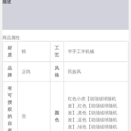
描述
饰
儿
其他信息
童
五
用户评价 (37)
彩
绳
商品属性
流
苏
材
工
棉
半手工半机械
虎
质
艺
头
项
品
风
链
义鸽
民族风
牌
格
礼
品
挂
有
件
可
红色小虎【胡须绒球随机
数
授
量
发】,红色【胡须绒球随机
权
颜
发】,黄色【胡须绒球随机
的
否
色
发】,蓝色【胡须绒球随机
自
发】,绿色【胡须绒球随机
有