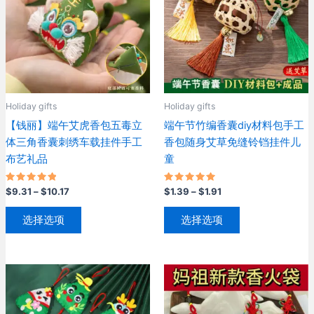
可
体。
在
可
产
在
品
产
页
品
面
页
Holiday gifts
Holiday gifts
上
面
【钱丽】端午艾虎香包五毒立
端午节竹编香囊diy材料包手工
选
上
体三角香囊刺绣车载挂件手工
香包随身艾草免缝铃铛挂件儿
择
选
布艺礼品
童
这
择
些
这
评分
价
评分
价
$
9.31
–
$
10.17
$
1.39
–
$
1.91
选
些
5.00
5.00
格
格
&sol; 5
&sol; 5
本
本
项
选
范
范
选择选项
选择选项
产
产
围：
围：
项
$9.31
$1.39
品
品
至
至
有
有
$10.17
$1.91
多
多
种
种
变
变