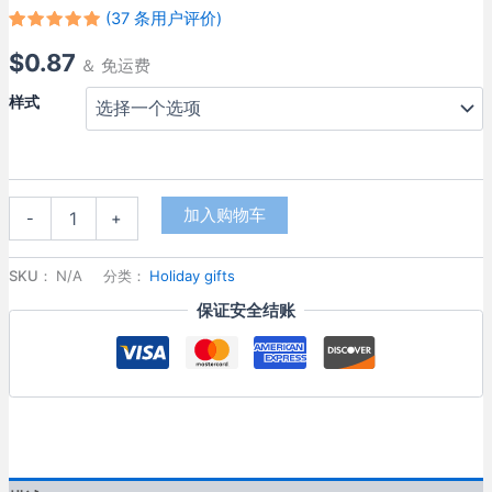
(
37
条用户评价)
评级
36
5.00
$
0.87
/ 5，已有
＆ 免运费
位客户进
行了评价
样式
端
加入购物车
-
+
午
节
粽
SKU：
N/A
分类：
Holiday gifts
子
保证安全结账
艾
草
香
包
宝
宝
香
囊
挂