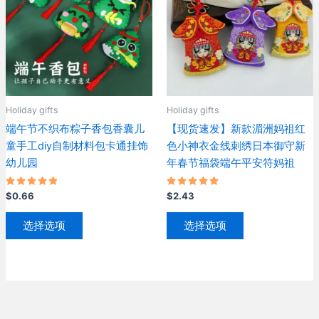
体。
体。
可
可
在
在
产
产
品
品
页
页
Holiday gifts
Holiday gifts
面
面
端午节不织布粽子香包香囊儿
【现货速发】新款湄洲妈祖红
上
上
童手工diy自制材料包卡通挂饰
色小神衣金线刺绣日本御守新
选
选
幼儿园
年春节福袋端午平安符妈祖
择
择
这
这
评分
评分
$
0.66
$
2.43
些
些
5.00
5.00
&sol; 5
&sol; 5
本
本
选
选
选择选项
选择选项
产
产
项
项
品
品
有
有
多
多
种
种
变
变