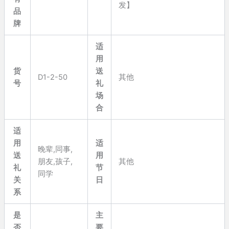
发】
品
牌
适
用
货
送
D1-2-50
其他
号
礼
场
合
适
用
适
晚辈,同事,
送
用
朋友,孩子,
其他
礼
节
同学
关
日
系
是
主
否
要