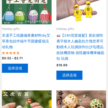
Holiday gifts
Holiday gifts
非遗手工纸藤编香囊材料diy艾
【24h現貨速髮】新款個性
草香包挂件端午节团建暖场活
勇字積木人鑰匙扣方塊世界可
动礼物
動積木人玩偶掛件白沙屯禮品
娃娃機抓物 搞怪趣味機車鑰匙
评分
价
$
0.52
–
$
2.71
扣 玩偶
5.00
格
&sol; 5
本
$
19.99
范
选择选项
产
围：
本
$0.52
选择选项
品
产
至
有
$2.71
品
多
有
种
多
变
种
体。
变