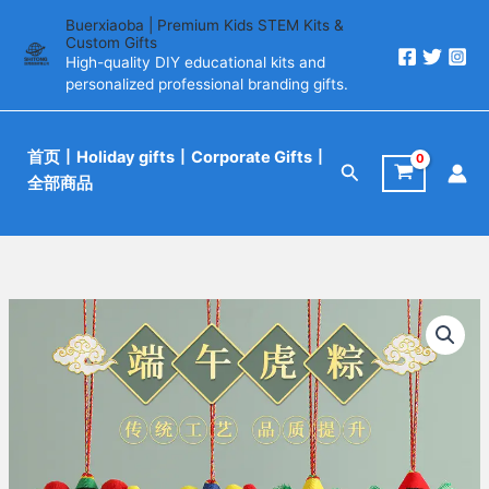
跳
Buerxiaoba | Premium Kids STEM Kits &
至
Custom Gifts
High-quality DIY educational kits and
内
personalized professional branding gifts.
容
首页
丨Holiday gifts丨Corporate Gifts丨
搜
全部商品
索