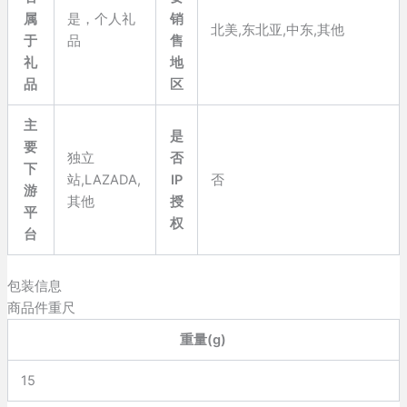
属
是，个人礼
销
北美,东北亚,中东,其他
于
品
售
礼
地
品
区
主
是
要
独立
否
下
站,LAZADA,
IP
否
游
其他
授
平
权
台
包装信息
商品件重尺
重量(g)
15