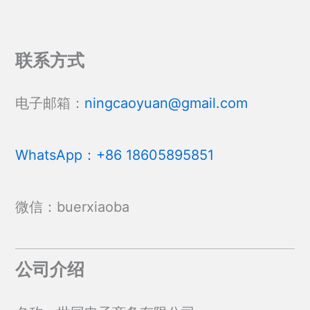
体。
体。
可
可
在
在
联系方式
产
产
品
品
页
页
电子邮箱：
ningcaoyuan@gmail.com
面
面
上
上
选
选
WhatsApp：+86 18605895851
择
择
这
这
些
些
微信：buerxiaoba
选
选
项
项
公司介绍