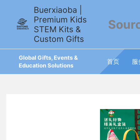
跳
Buerxiaoba |
至
Premium Kids
内
Sour
STEM Kits &
容
Custom Gifts
Global Gifts, Events &
首页
服
Education Solutions