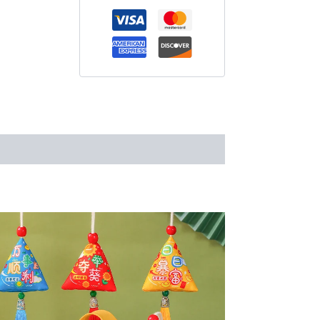
包
香
囊
艾
草
驱
蚊
香
包
礼
用户评价 (42)
品
三
角
粽
挂
件
节
日
礼
盒
国
风