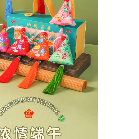
随
身
配
饰
数
量