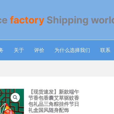
ce
factory
Shipping worl
务
关于
评价
为什么选择我们
联系
【现货速发】新款端午
节香包香囊艾草驱蚊香
包礼品三角粽挂件节日
礼盒国风随身配饰