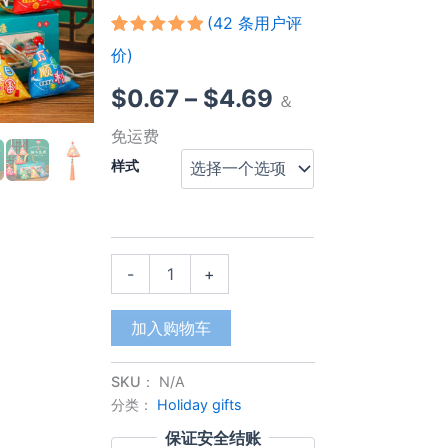
(
42
条用户评
评级
41
5.00
/
价)
5，已有
位
客户进行了
价
$
0.67
–
$
4.69
评价
＆
格
免运费
样式
范
围：
$0.67
【现
-
+
货
至
速
发】
$4.69
加入购物车
新
款
SKU：
N/A
端
午
分类：
Holiday gifts
节
保证安全结账
香